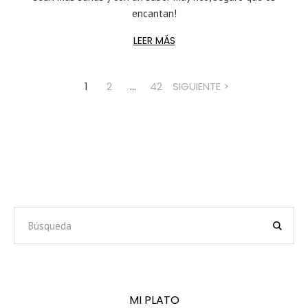
encantan!
LEER MÁS
1
2
…
42
SIGUIENTE
MI PLATO