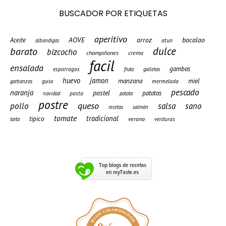
BUSCADOR POR ETIQUETAS
aperitivo
AOVE
arroz
bacalao
Aceite
atun
albondigas
barato
dulce
bizcocho
champiñones
crema
facil
ensalada
gambas
esparragos
fruta
galletas
huevo
jamon
manzana
miel
mermelada
garbanzos
guiso
pescado
naranja
pastel
patatas
pasta
navidad
patata
postre
queso
pollo
salsa
sano
recetas
salmón
tomate
tradicional
tipico
verano
verduras
tarta