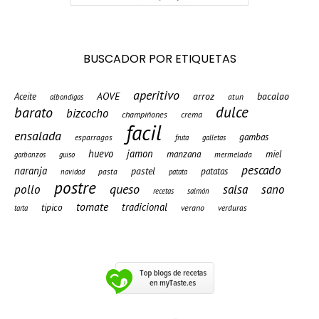
BUSCADOR POR ETIQUETAS
aperitivo
AOVE
arroz
bacalao
Aceite
atun
albondigas
barato
dulce
bizcocho
champiñones
crema
facil
ensalada
gambas
esparragos
fruta
galletas
huevo
jamon
manzana
miel
mermelada
garbanzos
guiso
pescado
naranja
pastel
patatas
pasta
navidad
patata
postre
queso
pollo
salsa
sano
recetas
salmón
tomate
tradicional
tipico
verano
verduras
tarta