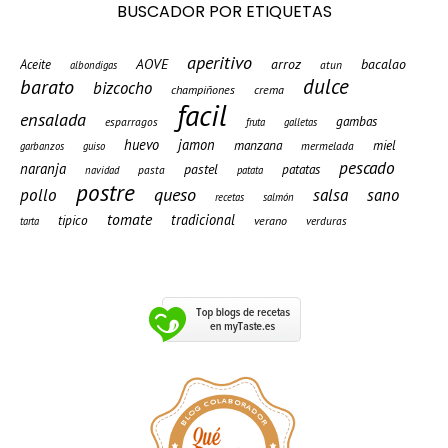
BUSCADOR POR ETIQUETAS
aperitivo
AOVE
arroz
bacalao
Aceite
atun
albondigas
barato
dulce
bizcocho
champiñones
crema
facil
ensalada
gambas
esparragos
fruta
galletas
huevo
jamon
manzana
miel
mermelada
garbanzos
guiso
pescado
naranja
pastel
patatas
pasta
navidad
patata
postre
queso
pollo
salsa
sano
recetas
salmón
tomate
tradicional
tipico
verano
verduras
tarta