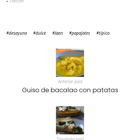
Twitter
desayuno
dulce
Jaen
papajotes
tipico
Anterior post
Guiso de bacalao con patatas
Siguiente post