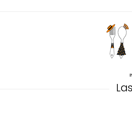
I
Las