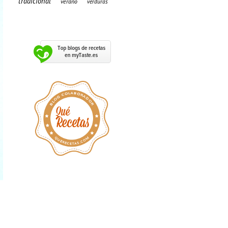
tradicional
verano
verduras