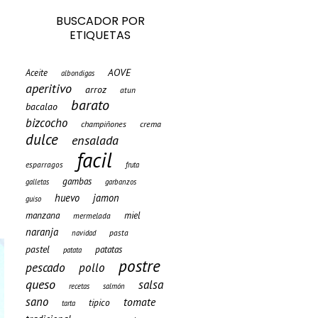
BUSCADOR POR
ETIQUETAS
AOVE
Aceite
albondigas
aperitivo
arroz
atun
barato
bacalao
bizcocho
champiñones
crema
dulce
ensalada
facil
esparragos
fruta
gambas
galletas
garbanzos
huevo
jamon
guiso
manzana
miel
mermelada
naranja
pasta
navidad
pastel
patatas
patata
postre
pescado
pollo
queso
salsa
recetas
salmón
sano
tomate
tipico
tarta