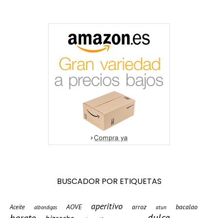
BUSCADOR POR ETIQUETAS
aperitivo
AOVE
arroz
bacalao
Aceite
atun
albondigas
barato
dulce