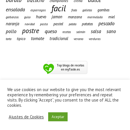
bizcocho
champiñones
crema
facil
ensalada
gambas
esparragos
fruta
galletas
huevo
jamon
manzana
miel
mermelada
garbanzos
guiso
pescado
naranja
pastel
patatas
pasta
navidad
patata
postre
queso
pollo
salsa
sano
recetas
salmón
tomate
tradicional
tipico
verano
verduras
tarta
We use cookies on our website to give you the most relevant
experience by remembering your preferences and repeat
visits. By clicking “Accept”, you consent to the use of ALL the
cookies.
Ajustes de Cookies
Aceptar