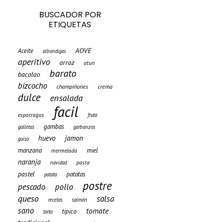
BUSCADOR POR
ETIQUETAS
AOVE
Aceite
albondigas
aperitivo
arroz
atun
barato
bacalao
bizcocho
champiñones
crema
dulce
ensalada
facil
esparragos
fruta
gambas
galletas
garbanzos
huevo
jamon
guiso
manzana
miel
mermelada
naranja
pasta
navidad
pastel
patatas
patata
postre
pescado
pollo
queso
salsa
recetas
salmón
sano
tomate
tipico
tarta