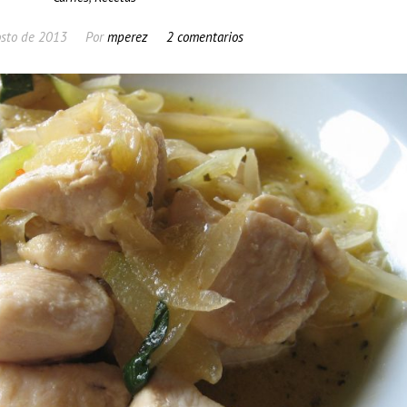
osto de 2013
Por
mperez
2 comentarios