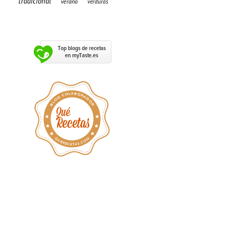
tradicional
verano
verduras