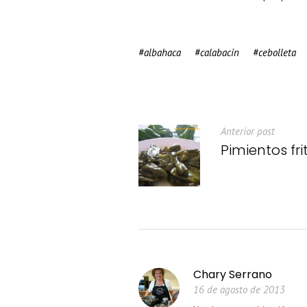
albahaca
calabacin
cebolleta
Anterior post
Pimientos fri
Chary Serrano
16 de agosto de 2013