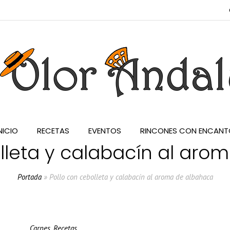
NICIO
RECETAS
EVENTOS
RINCONES CON ENCANT
lleta y calabacín al ar
Portada
»
Pollo con cebolleta y calabacín al aroma de albahaca
Carnes
,
Recetas