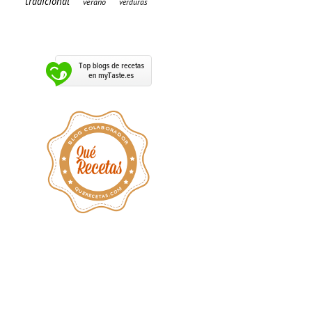
tradicional
verano
verduras