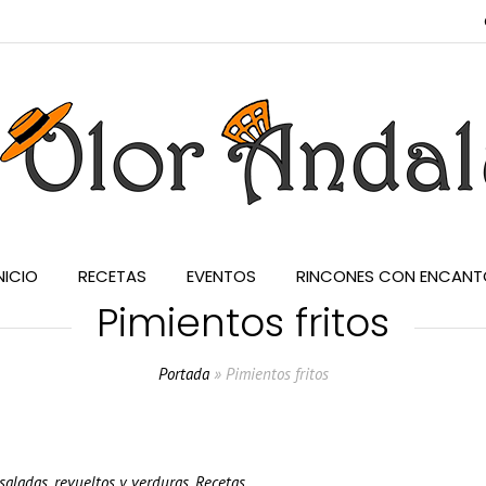
NICIO
RECETAS
EVENTOS
RINCONES CON ENCANT
Pimientos fritos
Portada
»
Pimientos fritos
saladas, revueltos y verduras
,
Recetas