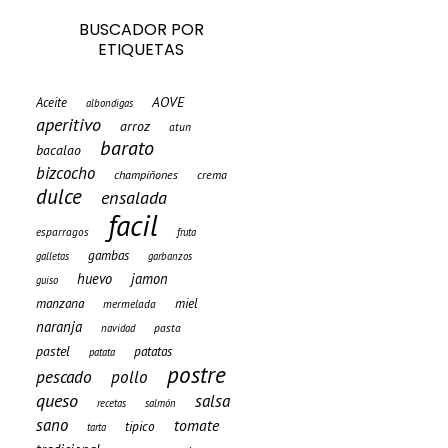
BUSCADOR POR
ETIQUETAS
AOVE
Aceite
albondigas
aperitivo
arroz
atun
barato
bacalao
bizcocho
champiñones
crema
dulce
ensalada
facil
esparragos
fruta
gambas
galletas
garbanzos
huevo
jamon
guiso
manzana
miel
mermelada
naranja
pasta
navidad
pastel
patatas
patata
postre
pescado
pollo
queso
salsa
recetas
salmón
sano
tomate
tipico
tarta