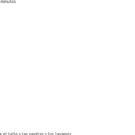
5 minutos
 el tallo y las pepitas y los lavamos.