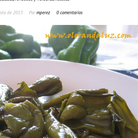
osto de 2013
Por
mperez
0 comentarios