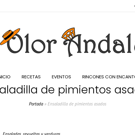
NICIO
RECETAS
EVENTOS
RINCONES CON ENCANT
aladilla de pimientos as
Portada
»
Ensaladilla de pimientos asados
Ensaladas, revueltos y verduras