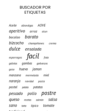
BUSCADOR POR
ETIQUETAS
AOVE
Aceite
albondigas
aperitivo
arroz
atun
barato
bacalao
bizcocho
champiñones
crema
dulce
ensalada
facil
esparragos
fruta
gambas
galletas
garbanzos
huevo
jamon
guiso
manzana
miel
mermelada
naranja
pasta
navidad
pastel
patatas
patata
postre
pescado
pollo
queso
salsa
recetas
salmón
sano
tomate
tipico
tarta