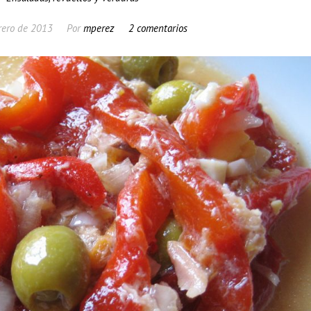
rero de 2013
Por
mperez
2 comentarios