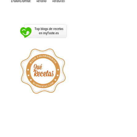
tradicional
verano
verduras