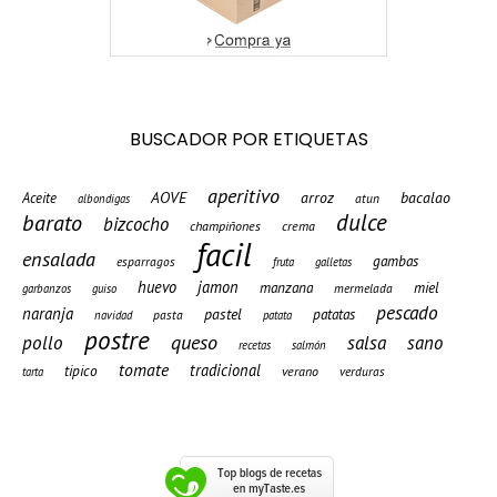
BUSCADOR POR ETIQUETAS
aperitivo
AOVE
arroz
bacalao
Aceite
atun
albondigas
barato
dulce
bizcocho
champiñones
crema
facil
ensalada
gambas
esparragos
fruta
galletas
huevo
jamon
manzana
miel
mermelada
garbanzos
guiso
pescado
naranja
pastel
patatas
pasta
navidad
patata
postre
queso
pollo
salsa
sano
recetas
salmón
tomate
tradicional
tipico
verano
verduras
tarta