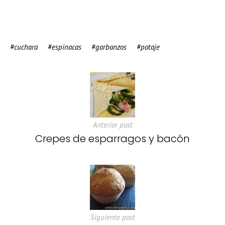
cuchara
espinacas
garbanzos
potaje
Anterior post
Crepes de esparragos y bacón
Siguiente post