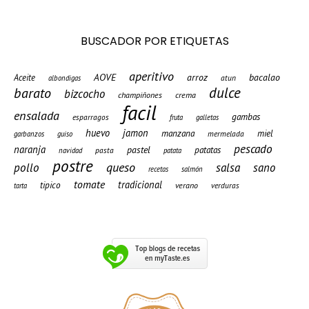
BUSCADOR POR ETIQUETAS
aperitivo
AOVE
arroz
bacalao
Aceite
atun
albondigas
barato
dulce
bizcocho
champiñones
crema
facil
ensalada
gambas
esparragos
fruta
galletas
huevo
jamon
manzana
miel
mermelada
garbanzos
guiso
pescado
naranja
pastel
patatas
pasta
navidad
patata
postre
queso
pollo
salsa
sano
recetas
salmón
tomate
tradicional
tipico
verano
verduras
tarta