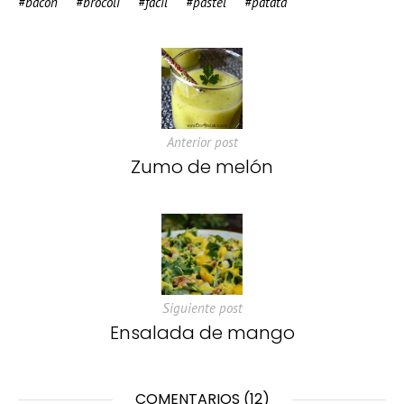
bacon
brocoli
facil
pastel
patata
Anterior post
Zumo de melón
Siguiente post
Ensalada de mango
COMENTARIOS (12)