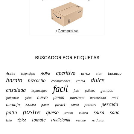
BUSCADOR POR ETIQUETAS
aperitivo
AOVE
arroz
bacalao
Aceite
atun
albondigas
barato
dulce
bizcocho
champiñones
crema
facil
ensalada
gambas
esparragos
fruta
galletas
huevo
jamon
manzana
miel
mermelada
garbanzos
guiso
pescado
naranja
pastel
patatas
pasta
navidad
patata
postre
queso
pollo
salsa
sano
recetas
salmón
tomate
tradicional
tipico
verano
verduras
tarta