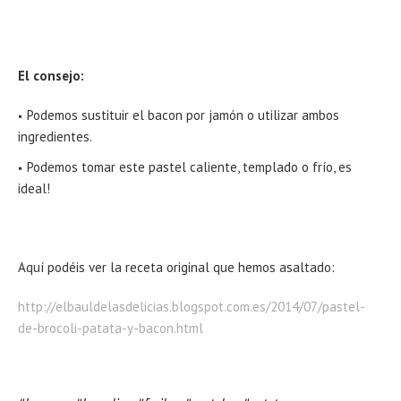
El consejo:
Podemos sustituir el bacon por jamón o utilizar ambos
ingredientes.
Podemos tomar este pastel caliente, templado o frío, es
ideal!
Aquí podéis ver la receta original que hemos asaltado:
http://elbauldelasdelicias.blogspot.com.es/2014/07/pastel-
de-brocoli-patata-y-bacon.html