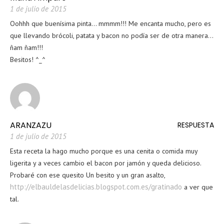
1 de julio de 2015
Oohhh que buenísima pinta… mmmm!!! Me encanta mucho, pero es
que llevando brócoli, patata y bacon no podía ser de otra manera…
ñam ñam!!!
Besitos! ^_^
ARANZAZU
RESPUESTA
1 de julio de 2015
Esta receta la hago mucho porque es una cenita o comida muy
ligerita y a veces cambio el bacon por jamón y queda delicioso.
Probaré con ese quesito Un besito y un gran asalto,
http://elbauldelasdelicias.blogspot.com.es/gratinado
a ver que
tal.