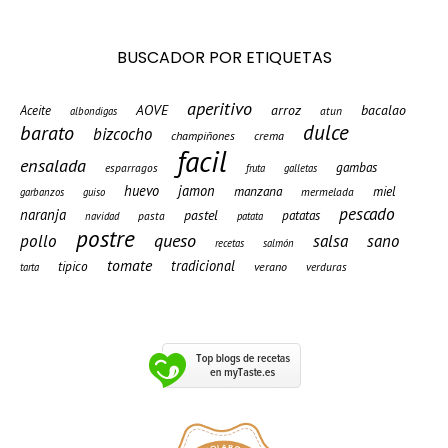
BUSCADOR POR ETIQUETAS
aperitivo
AOVE
arroz
bacalao
Aceite
atun
albondigas
barato
dulce
bizcocho
champiñones
crema
facil
ensalada
gambas
esparragos
fruta
galletas
huevo
jamon
manzana
miel
mermelada
garbanzos
guiso
pescado
naranja
pastel
patatas
pasta
navidad
patata
postre
queso
pollo
salsa
sano
recetas
salmón
tomate
tradicional
tipico
verano
verduras
tarta