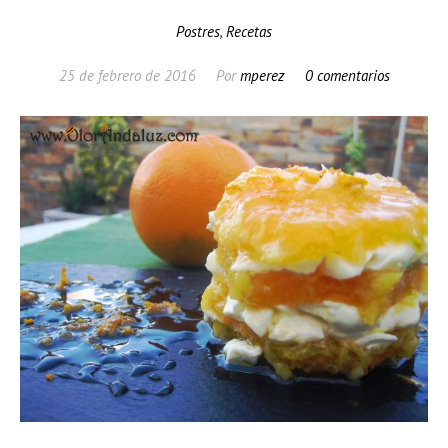
Postres
,
Recetas
25 de febrero de 2016
Por
mperez
0 comentarios