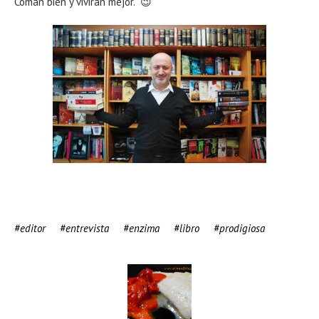
Coman bien y vivirán mejor. 😉
editor
entrevista
enzima
libro
prodigiosa