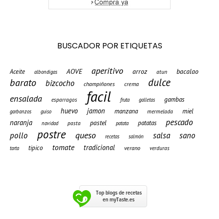
BUSCADOR POR ETIQUETAS
aperitivo
AOVE
arroz
bacalao
Aceite
atun
albondigas
barato
dulce
bizcocho
champiñones
crema
facil
ensalada
gambas
esparragos
fruta
galletas
huevo
jamon
manzana
miel
mermelada
garbanzos
guiso
pescado
naranja
pastel
patatas
pasta
navidad
patata
postre
queso
pollo
salsa
sano
recetas
salmón
tomate
tradicional
tipico
verano
verduras
tarta