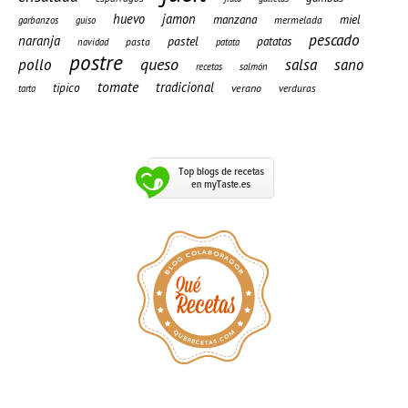
huevo
jamon
manzana
miel
mermelada
garbanzos
guiso
pescado
naranja
pastel
patatas
pasta
navidad
patata
postre
queso
pollo
salsa
sano
recetas
salmón
tomate
tradicional
tipico
verano
verduras
tarta