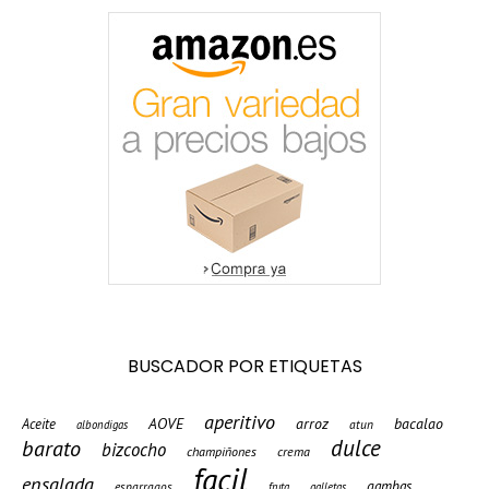
BUSCADOR POR ETIQUETAS
aperitivo
AOVE
arroz
bacalao
Aceite
atun
albondigas
barato
dulce
bizcocho
champiñones
crema
facil
ensalada
gambas
esparragos
fruta
galletas