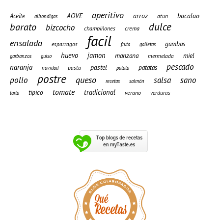
aperitivo
AOVE
arroz
bacalao
Aceite
atun
albondigas
barato
dulce
bizcocho
champiñones
crema
facil
ensalada
gambas
esparragos
fruta
galletas
huevo
jamon
manzana
miel
mermelada
garbanzos
guiso
pescado
naranja
pastel
patatas
pasta
navidad
patata
postre
queso
pollo
salsa
sano
recetas
salmón
tomate
tradicional
tipico
verano
verduras
tarta