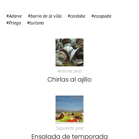
Adarve
barrio de la villa
cordoba
escapada
Priego
turismo
Anterior post
Chirlas al ajillo
Siguiente post
Ensalada de temporada